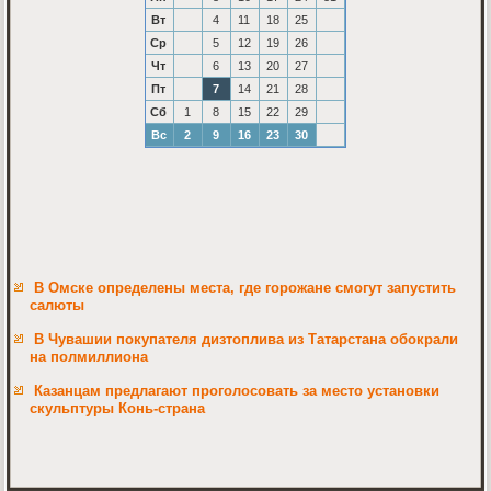
Вт
4
11
18
25
Ср
5
12
19
26
Чт
6
13
20
27
Пт
7
14
21
28
Сб
1
8
15
22
29
Вс
2
9
16
23
30
В Омске определены места, где горожане смогут запустить
салюты
В Чувашии покупателя дизтоплива из Татарстана обокрали
на полмиллиона
Казанцам предлагают проголосовать за место установки
скульптуры Конь-страна