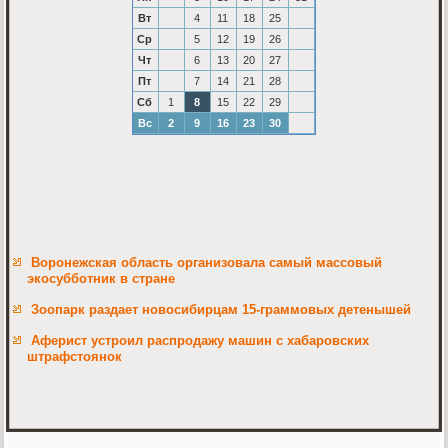
Вт
4
11
18
25
Ср
5
12
19
26
Чт
6
13
20
27
Пт
7
14
21
28
Сб
1
8
15
22
29
Вс
2
9
16
23
30
Воронежская область организовала самый массовый
экосубботник в стране
Зоопарк раздает новосибирцам 15-граммовых детенышей
Аферист устроил распродажу машин с хабаровских
штрафстоянок