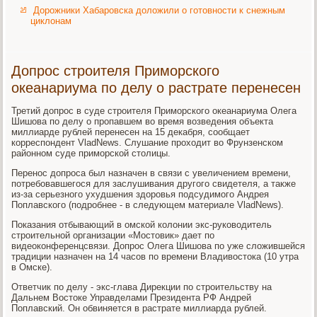
Дорожники Хабаровска доложили о готовности к снежным
циклонам
Допрос строителя Приморского
океанариума по делу о растрате перенесен
Третий допрос в суде строителя Приморского океанариума Олега
Шишова по делу о пропавшем во время возведения объекта
миллиарде рублей перенесен на 15 декабря, сообщает
корреспондент VladNews. Слушание проходит во Фрунзенском
районном суде приморской столицы.
Перенос допроса был назначен в связи с увеличением времени,
потребовавшегося для заслушивания другого свидетеля, а также
из-за серьезного ухудшения здоровья подсудимого Андрея
Поплавского (подробнее - в следующем материале VladNews).
Показания отбывающий в омской колонии экс-руководитель
строительной организации «Мостовик» дает по
видеоконференцсвязи. Допрос Олега Шишова по уже сложившейся
традиции назначен на 14 часов по времени Владивостока (10 утра
в Омске).
Ответчик по делу - экс-глава Дирекции по строительству на
Дальнем Востоке Управделами Президента РФ Андрей
Поплавский. Он обвиняется в растрате миллиарда рублей.