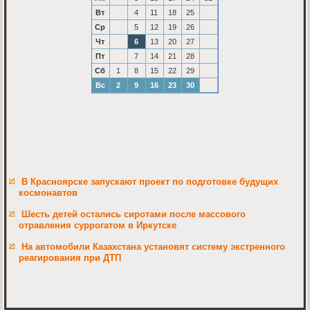
Вт
4
11
18
25
Ср
5
12
19
26
Чт
6
13
20
27
Пт
7
14
21
28
Сб
1
8
15
22
29
Вс
2
9
16
23
30
В Красноярске запускают проект по подготовке будущих
космонавтов
Шесть детей остались сиротами после массового
отравления суррогатом в Иркутске
На автомобили Казахстана установят систему экстренного
реагирования при ДТП