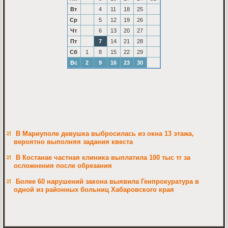
Вт
4
11
18
25
Ср
5
12
19
26
Чт
6
13
20
27
Пт
7
14
21
28
Сб
1
8
15
22
29
Вс
2
9
16
23
30
В Мариуполе девушка выбросилась из окна 13 этажа,
вероятно выполняя задания квеста
В Костанае частная клиника выплатила 100 тыс тг за
осложнения после обрезания
Более 60 нарушений закона выявила Генпрокуратура в
одной из районных больниц Хабаровского края