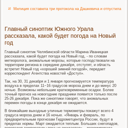
Милиция составила три протокола на Дашкевича и отпустила
Главный синоптик Южного Урала
рассказала, какой будет погода на Новый
год
Главный синоптик Челябинской области Марина Иваницкая
рассказала, какой будет погода на Новый год, - по словам
метеоролога, аномальные морозы, которые господствовали на
территории региона в середине декабря, отступят, и область
встретит Новый год «хорошей зимней погодой», передает
корреспондент Агентства новостей «Доступ».
Так, на 30, 31 декабря и 1 января прогнозируется температура
воздуха в пределах 11−16 градусов мороза днем и до минус 20
ночью. Возможны небольшие кратковременные осадки. Более
точный прогноз на новогодние праздники появится только после
25-26 декабря. Пока же синоптики говорят, что аномальных
перемен погоды в конце декабря не ожидается.
В ближайшие выходные уличные термометры покажут всего 4
градуса мороза днем и 16 ночью. «Январь и февраль, по
предварительным прогнозам Гидрометцентра России, будут в
пределах нормы. Март ожидается теплым. Больших снегопадов,
перепадов температуры пока не ожидается», - резюмировала