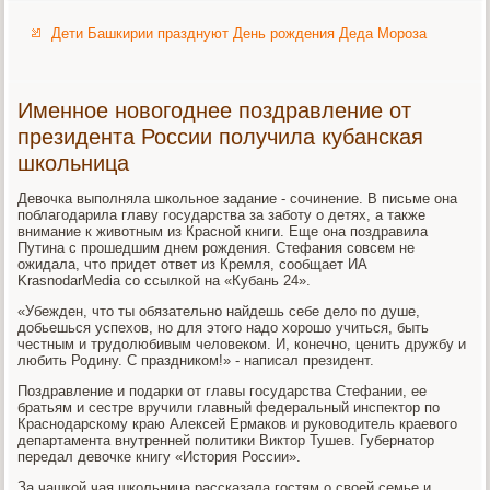
Дети Башкирии празднуют День рождения Деда Мороза
Именное новогоднее поздравление от
президента России получила кубанская
школьница
Девочка выполняла школьное задание - сочинение. В письме она
поблагодарила главу государства за заботу о детях, а также
внимание к животным из Красной книги. Еще она поздравила
Путина с прошедшим днем рождения. Стефания совсем не
ожидала, что придет ответ из Кремля, сообщает ИА
KrasnodarMedia со ссылкой на «Кубань 24».
«Убежден, что ты обязательно найдешь себе дело по душе,
добьешься успехов, но для этого надо хорошо учиться, быть
честным и трудолюбивым человеком. И, конечно, ценить дружбу и
любить Родину. С праздником!» - написал президент.
Поздравление и подарки от главы государства Стефании, ее
братьям и сестре вручили главный федеральный инспектор по
Краснодарскому краю Алексей Ермаков и руководитель краевого
департамента внутренней политики Виктор Тушев. Губернатор
передал девочке книгу «История России».
За чашкой чая школьница рассказала гостям о своей семье и