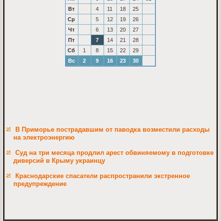
Вт
4
11
18
25
Ср
5
12
19
26
Чт
6
13
20
27
Пт
7
14
21
28
Сб
1
8
15
22
29
Вс
2
9
16
23
30
В Приморье пострадавшим от паводка возместили расходы
на электроэнергию
Суд на три месяца продлил арест обвиняемому в подготовке
диверсий в Крыму украинцу
Краснодарские спасатели распространили экстренное
предупреждение