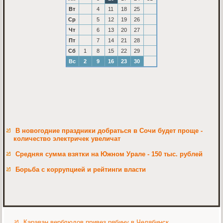
Вт
4
11
18
25
Ср
5
12
19
26
Чт
6
13
20
27
Пт
7
14
21
28
Сб
1
8
15
22
29
Вс
2
9
16
23
30
В новогодние праздники добраться в Сочи будет проще -
количество электричек увеличат
Средняя сумма взятки на Южном Урале - 150 тыс. рублей
Борьба с коррупцией и рейтинги власти
Караван верблюдов привез рябину в Челябинск