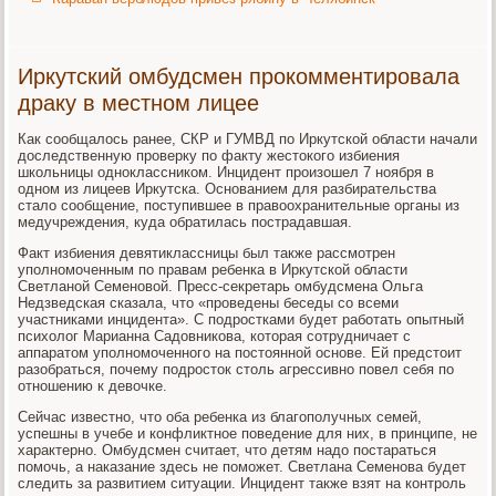
Иркутский омбудсмен прокомментировала
драку в местном лицее
Как сообщалось ранее, СКР и ГУМВД по Иркутской области начали
доследственную проверку по факту жестокого избиения
школьницы одноклассником. Инцидент произошел 7 ноября в
одном из лицеев Иркутска. Основанием для разбирательства
стало сообщение, поступившее в правоохранительные органы из
медучреждения, куда обратилась пострадавшая.
Факт избиения девятиклассницы был также рассмотрен
уполномоченным по правам ребенка в Иркутской области
Светланой Семеновой. Пресс-секретарь омбудсмена Ольга
Недзведская сказала, что «проведены беседы со всеми
участниками инцидента». С подростками будет работать опытный
психолог Марианна Садовникова, которая сотрудничает с
аппаратом уполномоченного на постоянной основе. Ей предстоит
разобраться, почему подросток столь агрессивно повел себя по
отношению к девочке.
Сейчас известно, что оба ребенка из благополучных семей,
успешны в учебе и конфликтное поведение для них, в принципе, не
характерно. Омбудсмен считает, что детям надо постараться
помочь, а наказание здесь не поможет. Светлана Семенова будет
следить за развитием ситуации. Инцидент также взят на контроль