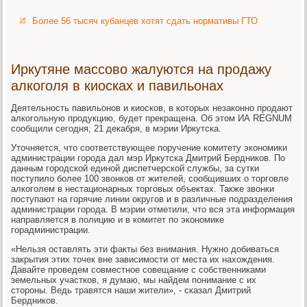
Более 56 тысяч кубанцев хотят сдать нормативы ГТО
Иркутяне массово жалуются на продажу
алкоголя в киосках и павильонах
Деятельность павильонов и киосков, в которых незаконно продают
алкогольную продукцию, будет прекращена. Об этом ИА REGNUM
сообщили сегодня, 21 декабря, в мэрии Иркутска.
Уточняется, что соответствующее поручение комитету экономики
администрации города дал мэр Иркутска Дмитрий Бердников. По
данным городской единой диспетчерской службы, за сутки
поступило более 100 звонков от жителей, сообщивших о торговле
алкоголем в нестационарных торговых объектах. Также звонки
поступают на горячие линии округов и в различные подразделения
администрации города. В мэрии отметили, что вся эта информация
направляется в полицию и в комитет по экономике
горадминистрации.
«Нельзя оставлять эти факты без внимания. Нужно добиваться
закрытия этих точек вне зависимости от места их нахождения.
Давайте проведем совместное совещание с собственниками
земельных участков, я думаю, мы найдем понимание с их
стороны. Ведь травятся наши жители», - сказал Дмитрий
Бердников.