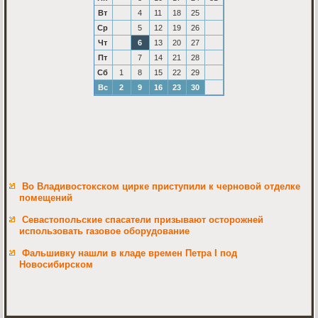
Вт
4
11
18
25
Ср
5
12
19
26
Чт
6
13
20
27
Пт
7
14
21
28
Сб
1
8
15
22
29
Вс
2
9
16
23
30
Во Владивостокском цирке приступили к черновой отделке
помещений
Севастопольские спасатели призывают осторожней
использовать газовое оборудование
Фальшивку нашли в кладе времен Петра I под
Новосибирском