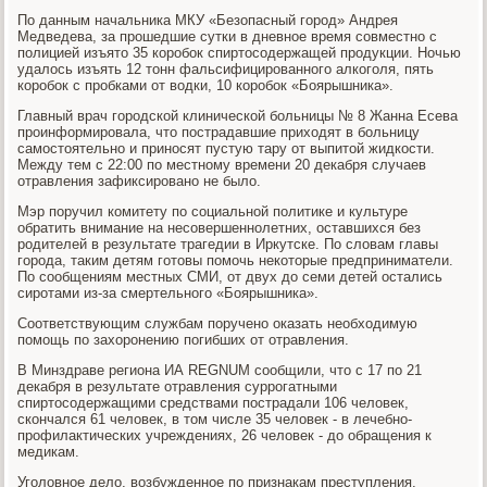
По данным начальника МКУ «Безопасный город» Андрея
Медведева, за прошедшие сутки в дневное время совместно с
полицией изъято 35 коробок спиртосодержащей продукции. Ночью
удалось изъять 12 тонн фальсифицированного алкоголя, пять
коробок с пробками от водки, 10 коробок «Боярышника».
Главный врач городской клинической больницы № 8 Жанна Есева
проинформировала, что пострадавшие приходят в больницу
самостоятельно и приносят пустую тару от выпитой жидкости.
Между тем с 22:00 по местному времени 20 декабря случаев
отравления зафиксировано не было.
Мэр поручил комитету по социальной политике и культуре
обратить внимание на несовершеннолетних, оставшихся без
родителей в результате трагедии в Иркутске. По словам главы
города, таким детям готовы помочь некоторые предприниматели.
По сообщениям местных СМИ, от двух до семи детей остались
сиротами из-за смертельного «Боярышника».
Соответствующим службам поручено оказать необходимую
помощь по захоронению погибших от отравления.
В Минздраве региона ИА REGNUM сообщили, что с 17 по 21
декабря в результате отравления суррогатными
спиртосодержащими средствами пострадали 106 человек,
скончался 61 человек, в том числе 35 человек - в лечебно-
профилактических учреждениях, 26 человек - до обращения к
медикам.
Уголовное дело, возбужденное по признакам преступления,