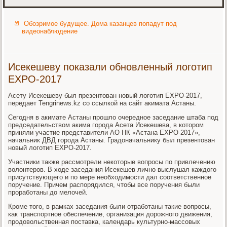
Обозримое будущее. Дома казанцев попадут под
видеонаблюдение
Исекешеву показали обновленный логотип
EXPO-2017
Асету Исекешеву был презентован новый логотип EXPO-2017,
передает Tengrinews.kz со ссылкой на сайт акимата Астаны.
Сегодня в акимате Астаны прошло очередное заседание штаба под
председательством акима города Асета Исекешева, в котором
приняли участие представители АО НК «Астана EXPO-2017»,
начальник ДВД города Астаны. Градоначальнику был презентован
новый логотип EXPO-2017.
Участники также рассмотрели некоторые вопросы по привлечению
волонтеров. В ходе заседания Исекешев лично выслушал каждого
присутствующего и по мере необходимости дал соответственное
поручение. Причем распорядился, чтобы все поручения были
проработаны до мелочей.
Кроме того, в рамках заседания были отработаны такие вопросы,
как транспортное обеспечение, организация дорожного движения,
продовольственная поставка, календарь культурно-массовых