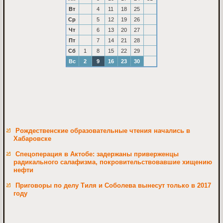
Вт
4
11
18
25
Ср
5
12
19
26
Чт
6
13
20
27
Пт
7
14
21
28
Сб
1
8
15
22
29
Вс
2
9
16
23
30
Рождественские образовательные чтения начались в
Хабаровске
Спецоперация в Актобе: задержаны приверженцы
радикального салафизма, покровительствовавшие хищению
нефти
Приговоры по делу Тиля и Соболева вынесут только в 2017
году