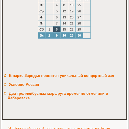
Вт
4
11
18
25
Ср
5
12
19
26
Чт
6
13
20
27
Пт
7
14
21
28
Сб
1
8
15
22
29
Вс
2
9
16
23
30
В парке Зарядье появится уникальный концертный зал
Условно Россия
Два троллейбусных маршрута временно отменили в
Хабаровске
Пермский ученый рассказал, что нужно взять на Титан