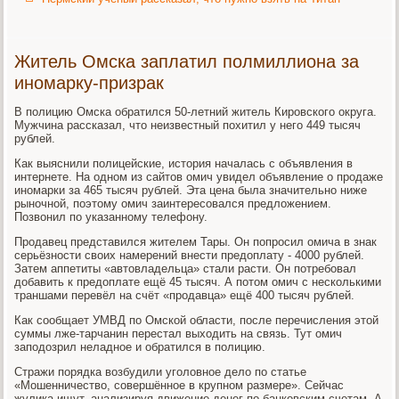
Житель Омска заплатил полмиллиона за
иномарку-призрак
В полицию Омска обратился 50-летний житель Кировского округа.
Мужчина рассказал, что неизвестный похитил у него 449 тысяч
рублей.
Как выяснили полицейские, история началась с объявления в
интернете. На одном из сайтов омич увидел объявление о продаже
иномарки за 465 тысяч рублей. Эта цена была значительно ниже
рыночной, поэтому омич заинтересовался предложением.
Позвонил по указанному телефону.
Продавец представился жителем Тары. Он попросил омича в знак
серьёзности своих намерений внести предоплату - 4000 рублей.
Затем аппетиты «автовладельца» стали расти. Он потребовал
добавить к предоплате ещё 45 тысяч. А потом омич с несколькими
траншами перевёл на счёт «продавца» ещё 400 тысяч рублей.
Как сообщает УМВД по Омской области, после перечисления этой
суммы лже-тарчанин перестал выходить на связь. Тут омич
заподозрил неладное и обратился в полицию.
Стражи порядка возбудили уголовное дело по статье
«Мошенничество, совершённое в крупном размере». Сейчас
жулика ищут, анализируя движение денег по банковским счетам. А