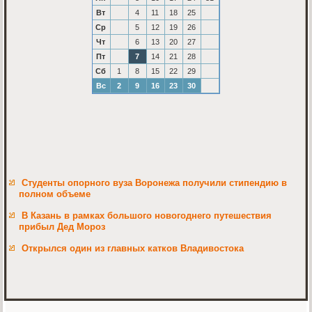
Вт
4
11
18
25
Ср
5
12
19
26
Чт
6
13
20
27
Пт
7
14
21
28
Сб
1
8
15
22
29
Вс
2
9
16
23
30
Студенты опорного вуза Воронежа получили стипендию в
полном объеме
В Казань в рамках большого новогоднего путешествия
прибыл Дед Мороз
Открылся один из главных катков Владивостока