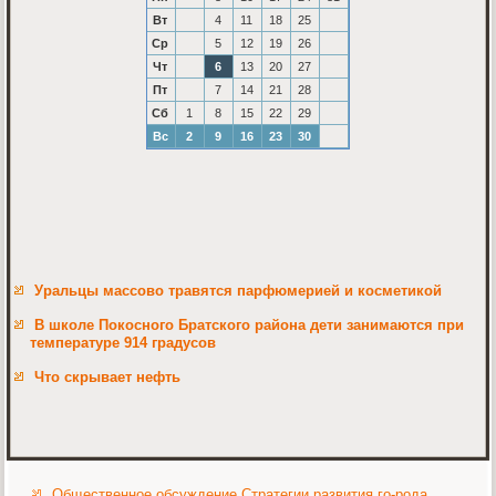
Вт
4
11
18
25
Ср
5
12
19
26
Чт
6
13
20
27
Пт
7
14
21
28
Сб
1
8
15
22
29
Вс
2
9
16
23
30
Уральцы массово травятся парфюмерией и косметикой
В школе Покосного Братского района дети занимаются при
температуре 914 градусов
Что скрывает нефть
Общественное обсуждение Стратегии развития го-рода