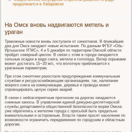
продолжается в Хабаровске
На Омск вновь надвигаются метель и
ураган
Тревожные новости вновь поступили от синоптиков. В ближайшие
два дня Омск ожидают новые испытания. По данным ФГБУ «Обь-
Иртышское УГМС», 4 и 5 декабря по территории Омской области
пройдет северный циклон. В связи с этим в городе ожидаются
сильные осадки в виде снега, метели и гололеда. Ветер порывами
может достигать 15−20 м/с, что вплотную приближается к
ураганным параметрам.
При этом синоптики разослали предупреждение коммунальным
службам и ресурсоснабжающим организациям, так, налипание
мокрого снега на коммуникации, деревья и провода может
спровоцировать целую серию аварий.
В связи с неблагоприятным прогнозом на дорогах ожидаются
снежные заносы. В управлении единой дежурно-диспетчерской
службы департамента общественной безопасности мэрии Омска
уже обратились к жителям города с просьбой быть предельно
внимательными и осторожным. Власти также просят население по
возможности ограничить передвижения по городским и областным
дорогам.