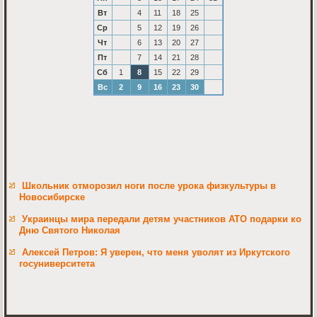
Вт
4
11
18
25
Ср
5
12
19
26
Чт
6
13
20
27
Пт
7
14
21
28
Сб
1
8
15
22
29
Вс
2
9
16
23
30
Школьник отморозил ноги после урока физкультуры в
Новосибирске
Украинцы мира передали детям участников АТО подарки ко
Дню Святого Николая
Алексей Петров: Я уверен, что меня уволят из Иркутского
госуниверситета