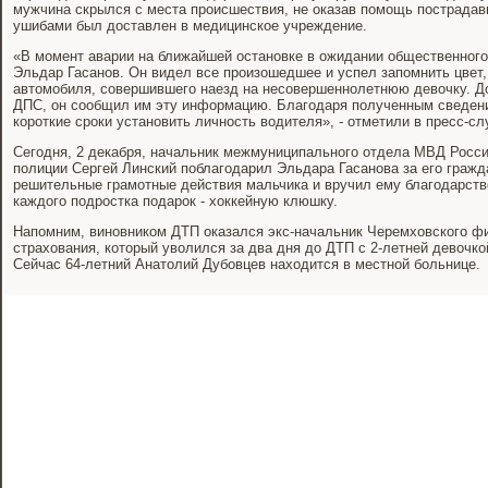
мужчина скрылся с места происшествия, не оказав помощь пострадав
ушибами был доставлен в медицинское учреждение.
«В момент аварии на ближайшей остановке в ожидании общественного
Эльдар Гасанов. Он видел все произошедшее и успел запомнить цвет,
автомобиля, совершившего наезд на несовершеннолетнюю девочку. Д
ДПС, он сообщил им эту информацию. Благодаря полученным сведени
короткие сроки установить личность водителя», - отметили в пресс-с
Сегодня, 2 декабря, начальник межмуниципального отдела МВД Росс
полиции Сергей Линский поблагодарил Эльдара Гасанова за его гражд
решительные грамотные действия мальчика и вручил ему благодарств
каждого подростка подарок - хоккейную клюшку.
Напомним, виновником ДТП оказался экс-начальник Черемховского ф
страхования, который уволился за два дня до ДТП с 2-летней девочк
Сейчас 64-летний Анатолий Дубовцев находится в местной больнице.