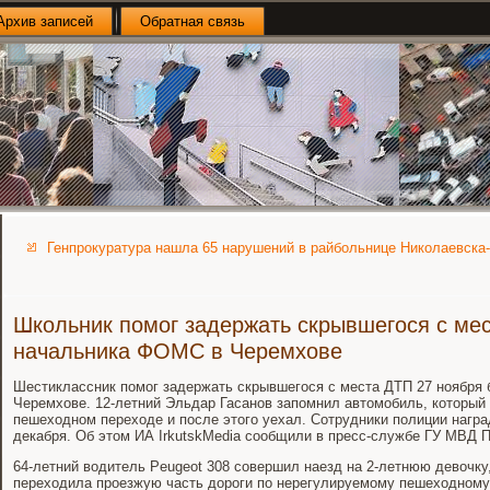
Архив записей
Обратная связь
Генпрокуратура нашла 65 нарушений в райбольнице Николаевска
Школьник помог задержать скрывшегося с ме
начальника ФОМС в Черемхове
Шестиклассник помог задержать скрывшегося с места ДТП 27 ноября
Черемхове. 12-летний Эльдар Гасанов запомнил автомобиль, который
пешеходном переходе и после этого уехал. Сотрудники полиции награ
декабря. Об этом ИА IrkutskMedia сообщили в пресс-службе ГУ МВД П
64-летний водитель Peugeot 308 совершил наезд на 2-летнюю девочку,
переходила проезжую часть дороги по нерегулируемому пешеходному 