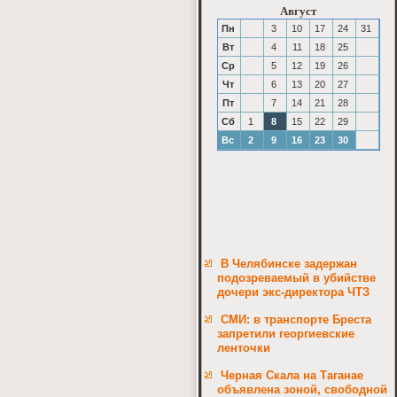
Август
Пн
3
10
17
24
31
Вт
4
11
18
25
Ср
5
12
19
26
Чт
6
13
20
27
Пт
7
14
21
28
Сб
1
8
15
22
29
Вс
2
9
16
23
30
В Челябинске задержан
подозреваемый в убийстве
дочери экс-директора ЧТЗ
СМИ: в транспорте Бреста
запретили георгиевские
ленточки
Черная Скала на Таганае
объявлена зоной, свободной