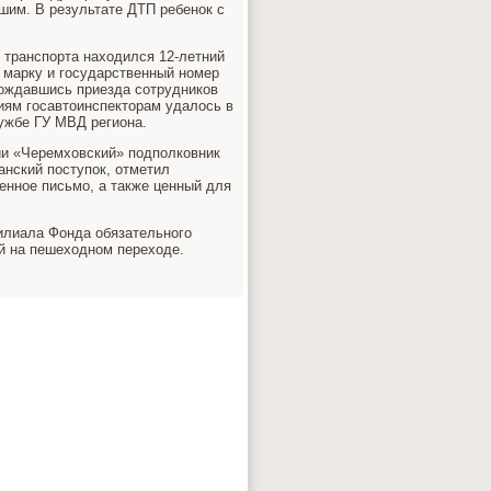
шим. В результате ДТП ребенок с
 транспорта находился 12-летний
 марку и государственный номер
ождавшись приезда сотрудников
ям госавтоинспекторам удалось в
лужбе ГУ МВД региона.
ии «Черемховский» подполковник
анский поступок, отметил
енное письмо, а также ценный для
илиала Фонда обязательного
ой на пешеходном переходе.