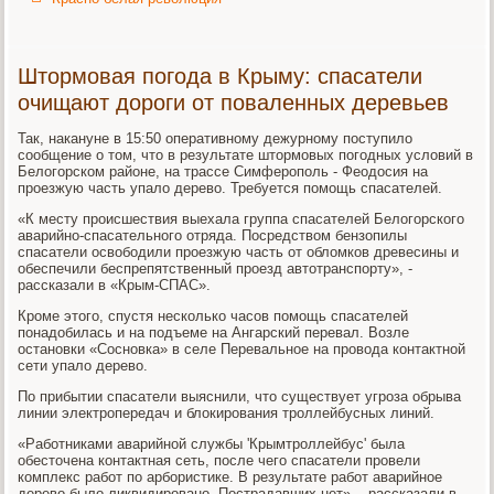
Штормовая погода в Крыму: спасатели
очищают дороги от поваленных деревьев
Так, накануне в 15:50 оперативному дежурному поступило
сообщение о том, что в результате штормовых погодных условий в
Белогорском районе, на трассе Симферополь - Феодосия на
проезжую часть упало дерево. Требуется помощь спасателей.
«К месту происшествия выехала группа спасателей Белогорского
аварийно-спасательного отряда. Посредством бензопилы
спасатели освободили проезжую часть от обломков древесины и
обеспечили беспрепятственный проезд автотранспорту», -
рассказали в «Крым-СПАС».
Кроме этого, спустя несколько часов помощь спасателей
понадобилась и на подъеме на Ангарский перевал. Возле
остановки «Сосновка» в селе Перевальное на провода контактной
сети упало дерево.
По прибытии спасатели выяснили, что существует угроза обрыва
линии электропередач и блокирования троллейбусных линий.
«Работниками аварийной службы 'Крымтроллейбус' была
обесточена контактная сеть, после чего спасатели провели
комплекс работ по арбористике. В результате работ аварийное
дерево было ликвидировано. Пострадавших нет», - рассказали в