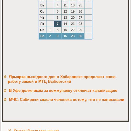
Вт
4
11
18
25
Ср
5
12
19
26
Чт
6
13
20
27
Пт
7
14
21
28
Сб
1
8
15
22
29
Вс
2
9
16
23
30
Ярмарка выходного дня в Хабаровске продолжит свою
работу зимой в МТЦ Выборгский
В Уфе должникам за коммуналку отключат канализацию
МЧС: Сибиряки спасли человека потому, что не паниковали
Красно-белая революция