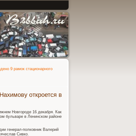
едено 9 рамок стационарного
Нахимову откроется в
жнем Новгороде 16 декабря. Как
ном бульваре в Ленинском районе
дии генерал-полковник Валерий
Вячеслав Сивко.