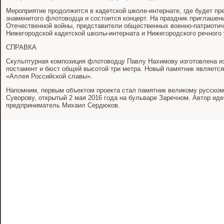
Мероприятие продолжится в кадетской школе-интернате, где будет пр
знаменитого флотоводца и состоится концерт. На праздник приглаше
Отечественной войны, представители общественных военно-патриотич
Нижегородской кадетской школы-интерната и Нижегородского речного
СПРАВКА
Скульптурная композиция флотоводцу Павлу Нахимову изготовлена из 
постамент и бюст общей высотой три метра. Новый памятник являетс
«Аллея Российской славы».
Напомним, первым объектом проекта стал памятник великому русско
Суворову, открытый 2 мая 2016 года на бульваре Заречном. Автор идеи
предприниматель Михаил Сердюков.