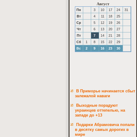
Август
Пн
3
10
17
24
31
Вт
4
11
18
25
Ср
5
12
19
26
Чт
6
13
20
27
Пт
7
14
21
28
Сб
1
8
15
22
29
Вс
2
9
16
23
30
В Приморье начинается сбыт
залежалой наваги
Выходные порадуют
украинцев оттепелью, на
западе до +13
Подарки Абрамовича попали
в десятку самых дорогих в
мире