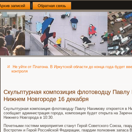
Архив записей
Обратная связь
Не уйти от Платона. В Иркутской области до конца года будет вв
контроля
Скульптурная композиция флотоводцу Павлу 
Нижнем Новгороде 16 декабря
Скульптурная композиция флотоводцу Павлу Нахимову откроется в Ни
сообщает администрация города, композиция будет открыта на Зареч
Нижнего Новгорода в 10:30.
Почетными гостями мероприятия станут Герой Советского Союза, гвар
Востротин и Герой Российской Федерации, гвардии полковник запаса 