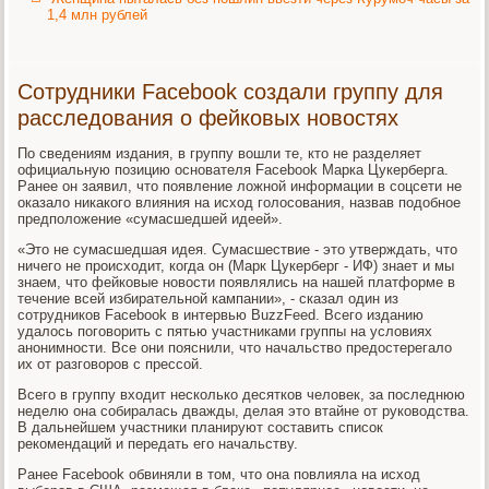
1,4 млн рублей
Сотрудники Facebook создали группу для
расследования о фейковых новостях
По сведениям издания, в группу вошли те, кто не разделяет
официальную позицию основателя Facebook Марка Цукерберга.
Ранее он заявил, что появление ложной информации в соцсети не
оказало никакого влияния на исход голосования, назвав подобное
предположение «сумасшедшей идеей».
«Это не сумасшедшая идея. Сумасшествие - это утверждать, что
ничего не происходит, когда он (Марк Цукерберг - ИФ) знает и мы
знаем, что фейковые новости появлялись на нашей платформе в
течение всей избирательной кампании», - сказал один из
сотрудников Facebook в интервью BuzzFeed. Всего изданию
удалось поговорить с пятью участниками группы на условиях
анонимности. Все они пояснили, что начальство предостерегало
их от разговоров с прессой.
Всего в группу входит несколько десятков человек, за последнюю
неделю она собиралась дважды, делая это втайне от руководства.
В дальнейшем участники планируют составить список
рекомендаций и передать его начальству.
Ранее Facebook обвиняли в том, что она повлияла на исход