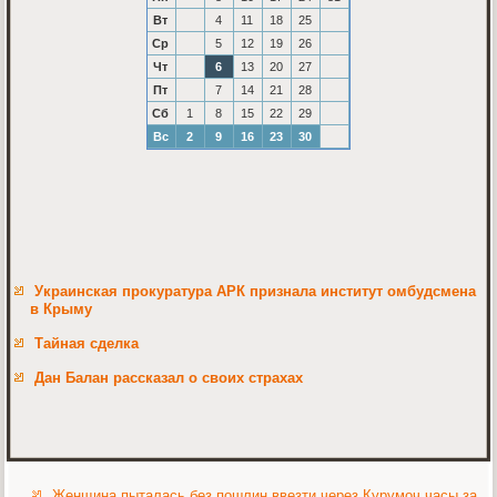
Вт
4
11
18
25
Ср
5
12
19
26
Чт
6
13
20
27
Пт
7
14
21
28
Сб
1
8
15
22
29
Вс
2
9
16
23
30
Украинская прокуратура АРК признала институт омбудсмена
в Крыму
Тайная сделка
Дан Балан рассказал о своих страхах
Женщина пыталась без пошлин ввезти через Курумоч часы за