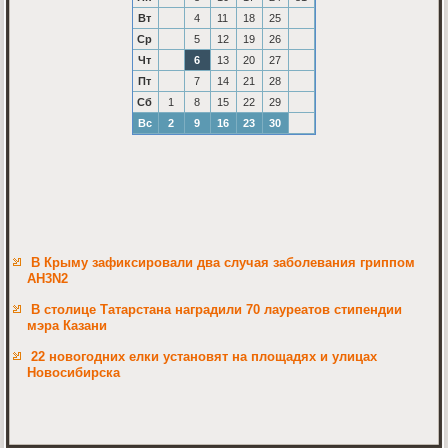
Вт
4
11
18
25
Ср
5
12
19
26
Чт
6
13
20
27
Пт
7
14
21
28
Сб
1
8
15
22
29
Вс
2
9
16
23
30
В Крыму зафиксировали два случая заболевания гриппом
АH3N2
В столице Татарстана наградили 70 лауреатов стипендии
мэра Казани
22 новогодних елки установят на площадях и улицах
Новосибирска