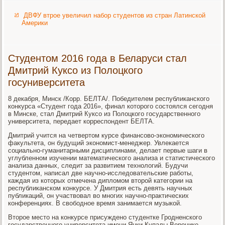
ДВФУ втрое увеличил набор студентов из стран Латинской
Америки
Студентом 2016 года в Беларуси стал
Дмитрий Куксо из Полоцкого
госуниверситета
8 декабря, Минск /Корр. БЕЛТА/. Победителем республиканского
конкурса «Студент года 2016», финал которого состоялся сегодня
в Минске, стал Дмитрий Куксо из Полоцкого государственного
университета, передает корреспондент БЕЛТА.
Дмитрий учится на четвертом курсе финансово-экономического
факультета, он будущий экономист-менеджер. Увлекается
социально-гуманитарными дисциплинами, делает первые шаги в
углубленном изучении математического анализа и статистического
анализа данных, следит за развитием технологий. Будучи
студентом, написал две научно-исследовательские работы,
каждая из которых отмечена дипломом второй категории на
республиканском конкурсе. У Дмитрия есть девять научных
публикаций, он участвовал во многих научно-практических
конференциях. В свободное время занимается музыкой.
Второе место на конкурсе присуждено студентке Гродненского
государственного университета имени Янки Купалы Веронике