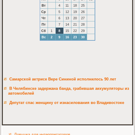
Вт
4
11
18
25
Ср
5
12
19
26
Чт
6
13
20
27
Пт
7
14
21
28
Сб
1
8
15
22
29
Вс
2
9
16
23
30
Самарской актрисе Вере Сининой исполнилось 90 лет
В Челябинске задержана банда, грабившая аккумуляторы из
автомобилей
Депутат спас женщину от изнасилования во Владивостоке
Ловушка для интерпретаторов