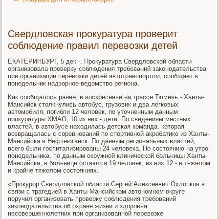
Свердловская прокуратура проверит
соблюдение правил перевозки детей
ЕКАТЕРИНБУРГ, 5 дек -. Прокуратура Свердловской области
организовала проверку соблюдения требований законодательства
при организации перевозки детей автотранспортом, сообщает в
понедельник надзорное ведомство региона.
Как сообщалось ранее, в воскресенье на трассе Тюмень - Ханты-
Мансийск столкнулись автобус, грузовик и два легковых
автомобиля, погибли 12 человек, по уточненным данным
прокуратуры ХМАО, 10 из них - дети. По сведениям местных
властей, в автобусе находилась детская команда, которая
возвращалась с соревнований по спортивной акробатике из Ханты-
Мансийска в Нефтеюганск. По данным региональных властей,
всего были госпитализированы 24 человека. По состоянию на утро
понедельника, по данным окружной клинической больницы Ханты-
Мансийска, в больнице остаются 19 человек, из них 12 - в тяжелом
и крайне тяжелом состояниях.
«Прокурор Свердловской области Сергей Алексеевич Охлопков в
связи с трагедией в Ханты-Мансийском автономном округе
поручил организовать проверку соблюдения требований
законодательства об охране жизни и здоровья
несовершеннолетних при организованной перевозке