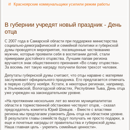
Красноярские коммунальщики усилили режим работы
В губернии учредят новый праздник - День
отца
С 2007 года в Самарской области при поддержке министерства
социально-демографической и семейной политики и губернской
думы проводятся мероприятия, посвященные чествованию
мужчин, которые проявили себя в воспитании детей, стали
примерами достойного отцовства. Лучшим папам региона
вручается знак общественного признания «Во славу отцовства».
За восемь лет такую награду получили более трехсот человек.
Депутаты губернской думы считают, что отцы наравне с матерями
заслуживают официального праздника. Его предлагается отмечать
в первую субботу ноября. Кстати, в некоторых регионах, например,
в Ульяновской, Вологодской областях, Республике Тыва, День отца
уже учрежден на законодательном уровне.
«На протяжении нескольких лет во многих муниципалитетах
области в торжественной обстановке чествуют отцов, - сказал
председатель комитета Юрий Шевцов. - Вместе с властями
региона мы предлагаем узаконить День отца на областном уровне.
В результате главы семейств будут получать не просто подарки, а
еще и почетные награды от правительства и губернской думы.
Наша главная цель - укрепить семейные ценности».