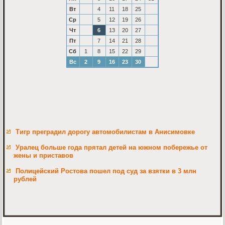
Вт
4
11
18
25
Ср
5
12
19
26
Чт
6
13
20
27
Пт
7
14
21
28
Сб
1
8
15
22
29
Вс
2
9
16
23
30
Тигр преградил дорогу автомобилистам в Анисимовке
Уралец больше года прятал детей на южном побережье от
жены и приставов
Полицейский Ростова пошел под суд за взятки в 3 млн
рублей