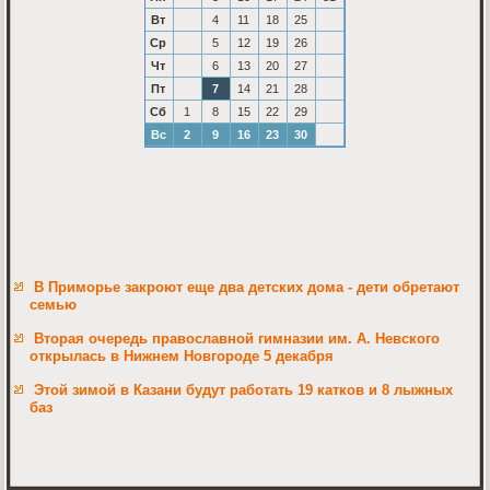
Вт
4
11
18
25
Ср
5
12
19
26
Чт
6
13
20
27
Пт
7
14
21
28
Сб
1
8
15
22
29
Вс
2
9
16
23
30
В Приморье закроют еще два детских дома - дети обретают
семью
Вторая очередь православной гимназии им. А. Невского
открылась в Нижнем Новгороде 5 декабря
Этой зимой в Казани будут работать 19 катков и 8 лыжных
баз