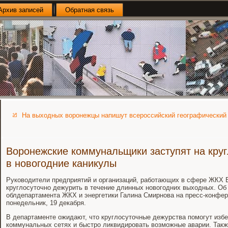
Архив записей
Обратная связь
На выходных воронежцы напишут всероссийский географический 
Воронежские коммунальщики заступят на кру
в новогодние каникулы
Руководители предприятий и организаций, работающих в сфере ЖКХ В
круглосуточно дежурить в течение длинных новогодних выходных. Об
облдепартамента ЖКХ и энергетики Галина Смирнова на пресс-конфер
понедельник, 19 декабря.
В департаменте ожидают, что круглосуточные дежурства помогут изб
коммунальных сетях и быстро ликвидировать возможные аварии. Такж