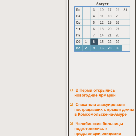
Август
Пн
3
10
17
24
31
Вт
4
11
18
25
Ср
5
12
19
26
Чт
6
13
20
27
Пт
7
14
21
28
Сб
1
8
15
22
29
Вс
2
9
16
23
30
В Перми открылись
новогодние ярмарки
Спасатели эвакуировали
пострадавших с крыши джипа
в Комсомольске-на-Амуре
Челябинские больницы
подготовились к
предстоящей эпидемии