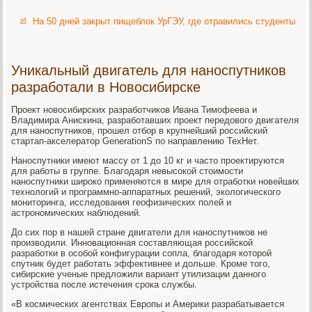
На 50 дней закрыт пищеблок УрГЭУ, где отравились студенты
Уникальный двигатель для наноспутников
разработали в Новосибирске
Проект новосибирских разработчиков Ивана Тимофеева и
Владимира Анискина, разработавших проект передового двигателя
для наноспутников, прошел отбор в крупнейший российский
стартап-акселератор GenerationS по направлению ТехНет.
Наноспутники имеют массу от 1 до 10 кг и часто проектируются
для работы в группе. Благодаря невысокой стоимости
наноспутники широко применяются в мире для отработки новейших
технологий и программно-аппаратных решений, экологического
мониторинга, исследования геофизических полей и
астрономических наблюдений.
До сих пор в нашей стране двигатели для наноспутников не
производили. Инновационная составляющая российской
разработки в особой конфигурации сопла, благодаря которой
спутник будет работать эффективнее и дольше. Кроме того,
сибирские ученые предложили вариант утилизации данного
устройства после истечения срока службы.
«В космических агентствах Европы и Америки разрабатывается