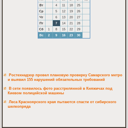
Вт
4
11
18
25
Ср
5
12
19
26
Чт
6
13
20
27
Пт
7
14
21
28
Сб
1
8
15
22
29
Вс
2
9
16
23
30
Ростехнадзор провел плановую проверку Самарского метро
и выявил 155 нарушений обязательных требований
В сети появилось фото расстрелянной в Княжичах под
Киевом полицейской машины
Леса Красноярского края пытаются спасти от сибирского
шелкопряда