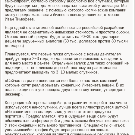
законопроект, согласно которому абсолютно все спутники, которые
будут выводиться, должны оснащаться системой утилизации. Мы
предлагаем решение, с помощью которого космические компании
смогут продолжать вести бизнес в новых условиях», отмечает
Иван Тимофеев.
Еще одной отличительной особенностью российской разработки
является ее сравнительно невысокая стоимость и простота сборки.
Отечественный продукт будет стоить на 20−30 тыс. долларов
дешевле зарубежных аналогов (50 тыс. долларов против 80 тысяч
долларов).
Планируется, что первые пуски спутников с новым двигателем
пройдут через 2−3 года, когда появится возможность выделить
для него место в ракете. Отдельный запуск для таких операций не
подходит, т.к. он слишком дорогой, поэтому за раз компании
предпочитают выводить по 3−10 малых спутников.
«Сейчас на рынке появляется все больше частных компаний,
которые хотят реализовывать концепцию Интернета вещей. В их
планы входит выпуск порядка двух сотен спутников, утверждает
инженер».
Концепция «Интернета вещей», для развития которой в том числе
используются наноспутники, лучше всего иллюстрируется шуткой
«Не звони мне на холодильник, у меня от этого продукты
портятся». Предполагается, что в будущем вещи сами будут
обмениваться информацией и делать заказы без участия человека.
У этой концепции есть много противников. Специалисты считают,
увеличившийся трафик будет нерационально поглощать
электроэнергию, которая является ограниченным ресурсом. Кроме