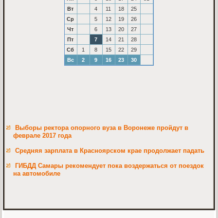
Вт
4
11
18
25
Ср
5
12
19
26
Чт
6
13
20
27
Пт
7
14
21
28
Сб
1
8
15
22
29
Вс
2
9
16
23
30
Выборы ректора опорного вуза в Воронеже пройдут в
феврале 2017 года
Средняя зарплата в Красноярском крае продолжает падать
ГИБДД Самары рекомендует пока воздержаться от поездок
на автомобиле