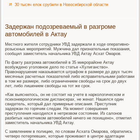
30 тысяч елок срубили в Новосибирской области
Задержан подозреваемый в разгроме
автомобилей в Актау
Местного жителя сотрудники УВД задержали в ходе оперативно-
розыскных мероприятий. Мужчина дал признательные показания,
сообщил заместитель начальника УВД Актау Асхат Омаров.
По факту разгрома автомобилей в 35 микрорайоне Актау
возбуждено уголовное дело по статье «Хулиганство».
Правонарушение наказывается штрафом в размере до двух тысяч
месячных расчетных показателей либо исправительными работами
в том же размере, либо ограничением свободы на срок до двух
лет, либо лишением свободы на тот же срок.
«Как выяснилось, он не состоит на учете в наркологическом и
психоневрологическом диспансерах, не женат. Нашелся один
свидетель, который дал примерные описания. Преступник
задержан по горячим следам. На момент совершения
преступления находился в нетрезвом состоянии. Из салонов
разбитых налетчиком автомобилей ничего не похищено», отметил
заместитель начальника УВД Актау.
С заявлением в полицию, по словам Асхата Омарова, обратились
четверо потерпевших, которые проживают в центре адаптации