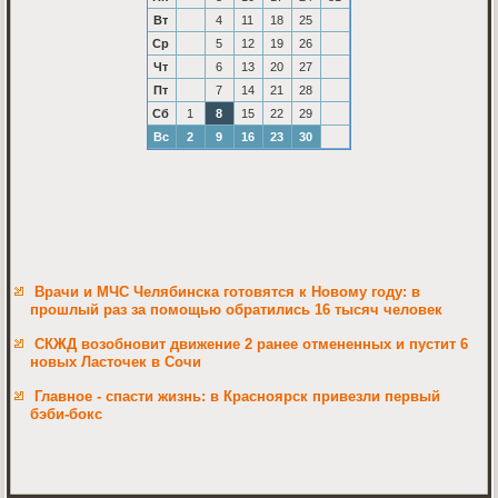
Вт
4
11
18
25
Ср
5
12
19
26
Чт
6
13
20
27
Пт
7
14
21
28
Сб
1
8
15
22
29
Вс
2
9
16
23
30
Врачи и МЧС Челябинска готовятся к Новому году: в
прошлый раз за помощью обратились 16 тысяч человек
СКЖД возобновит движение 2 ранее отмененных и пустит 6
новых Ласточек в Сочи
Главное - спасти жизнь: в Красноярск привезли первый
бэби-бокс