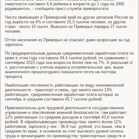
смертности составил 6,6 ребенка в возрасте до 1 года на 1000
родившихся», - сообщила пресс-служба приморсктата.
Число прибывших в Приморский край из других регионов России за
год выросло на 4% и составило 15,3 тысячи человек, из других
стран - около 10 тысяч. Выехало из Приморья порядка 27 тысяч
человек.
Отток населения из Приморья не спасают даже возросшие за год
зарплаты.
По предварительным данным среднемесячная заработная плата по
краю в этом году составила 34,4 тысячи рублей, по сравнению с
сентябрем 2015 года она возросла более чем на 7%. А реальная з/
п, рассчитанная с учетом индекса потребительских цен, выше
аналогичного прошлогоднего показателя почти на полтора
процента.
Наибольшая численность работающих по виду экономической
деятельности - транспорт и связь, где занято около 13%
работающих, среднемесячная заработная плата которых за
сентябрь в среднем составила 43,7 тысячи рублей.
Привлекательны для трудовой деятельности государственное
управление и обеспечение военной безопасности, там работают
12% работающих со средним доходом в сентябре 43,6 тысячи
рублей. В обрабатывающих производствах занято более 11%
работников, зарплата у них - 36,9 тыс. рублей, это выше, чем в
среднем по краю, в основном за счет высокого уровня оплаты
труда в организациях по производству транспортных средств и