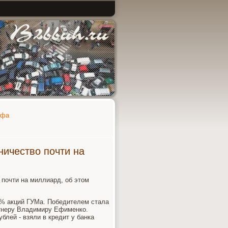
Уфа
ничество почти на
 почти на миллиард, об этом
0% акций ГУМа. Победителем стала
ртнеру Владимиру Ефименко.
блей - взяли в кредит у банка