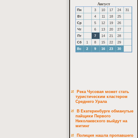
Август
Пн
3
10
17
24
31
Вт
4
11
18
25
Ср
5
12
19
26
Чт
6
13
20
27
Пт
7
14
21
28
Сб
1
8
15
22
29
Вс
2
9
16
23
30
Река Чусовая может стать
туристическим кластером
Среднего Урала
В Екатеринбурге обманутые
пайщики Первого
Николаевского выйдут на
митинг
Полиция нашла пропавшего