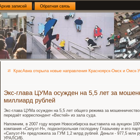
Архив записей
Обратная связь
КрасАвиа открыла новые направления Красноярск-Омск и Омск-
Экс-глава ЦУМа осужден на 5,5 лет за мошен
миллиард рублей
Экс-глава ЦУМа осужден на 5,5 лет общего режима за мошенничество
передаёт корреспондент «Вестей» из зала суда.
Напомним, в 2007 году мэрия Новосибирска выставила на аукцион 10
компания «Силуэт-Н», подконтрольная господину Глазычеву и его па
«Силуэт-Н» предложила за ГУМ 1,2 млрд рублей. Деньги - 977,5 млн ру
УРАЛСИБ.