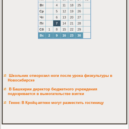
Вт
4
11
18
25
Ср
5
12
19
26
Чт
6
13
20
27
Пт
7
14
21
28
Сб
1
8
15
22
29
Вс
2
9
16
23
30
Школьник отморозил ноги после урока физкультуры в
Новосибирске
В Башкирии директор бюджетного учреждения
подозревается в вымогательстве взятки
Генне: В Кройц-аптеке могут разместить гостиницу