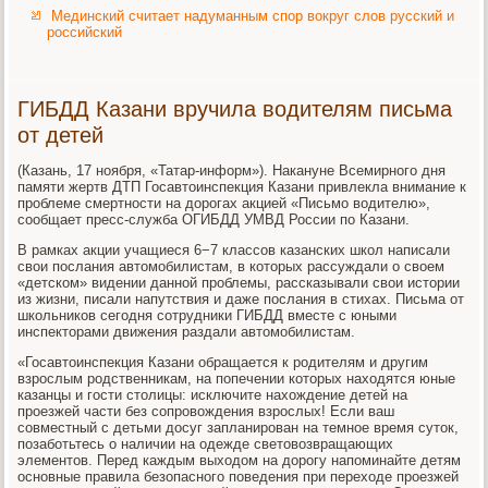
Мединский считает надуманным спор вокруг слов русский и
российский
ГИБДД Казани вручила водителям письма
от детей
(Казань, 17 ноября, «Татар-информ»). Накануне Всемирного дня
памяти жертв ДТП Госавтоинспекция Казани привлекла внимание к
проблеме смертности на дорогах акцией «Письмо водителю»,
сообщает пресс-служба ОГИБДД УМВД России по Казани.
В рамках акции учащиеся 6−7 классов казанских школ написали
свои послания автомобилистам, в которых рассуждали о своем
«детском» видении данной проблемы, рассказывали свои истории
из жизни, писали напутствия и даже послания в стихах. Письма от
школьников сегодня сотрудники ГИБДД вместе с юными
инспекторами движения раздали автомобилистам.
«Госавтоинспекция Казани обращается к родителям и другим
взрослым родственникам, на попечении которых находятся юные
казанцы и гости столицы: исключите нахождение детей на
проезжей части без сопровождения взрослых! Если ваш
совместный с детьми досуг запланирован на темное время суток,
позаботьтесь о наличии на одежде световозвращающих
элементов. Перед каждым выходом на дорогу напоминайте детям
основные правила безопасного поведения при переходе проезжей