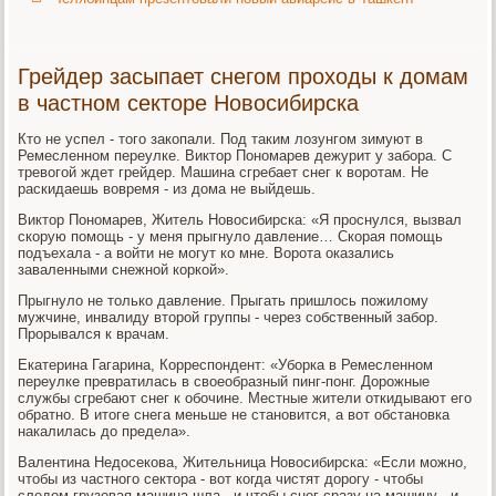
Грейдер засыпает снегом проходы к домам
в частном секторе Новосибирска
Кто не успел - того закопали. Под таким лозунгом зимуют в
Ремесленном переулке. Виктор Пономарев дежурит у забора. С
тревогой ждет грейдер. Машина сгребает снег к воротам. Не
раскидаешь вовремя - из дома не выйдешь.
Виктор Пономарев, Житель Новосибирска: «Я проснулся, вызвал
скорую помощь - у меня прыгнуло давление… Скорая помощь
подъехала - а войти не могут ко мне. Ворота оказались
заваленными снежной коркой».
Прыгнуло не только давление. Прыгать пришлось пожилому
мужчине, инвалиду второй группы - через собственный забор.
Прорывался к врачам.
Екатерина Гагарина, Корреспондент: «Уборка в Ремесленном
переулке превратилась в своеобразный пинг-понг. Дорожные
службы сгребают снег к обочине. Местные жители откидывают его
обратно. В итоге снега меньше не становится, а вот обстановка
накалилась до предела».
Валентина Недосекова, Жительница Новосибирска: «Если можно,
чтобы из частного сектора - вот когда чистят дорогу - чтобы
следом грузовая машина шла - и чтобы снег сразу на машину - и