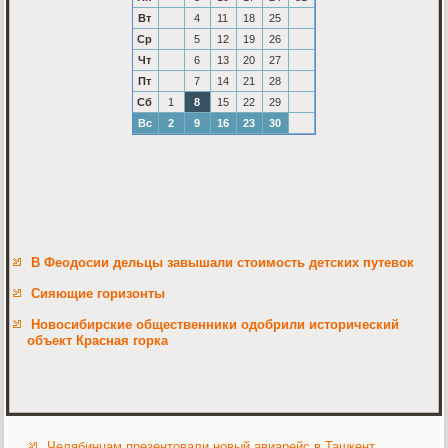
Вт
4
11
18
25
Ср
5
12
19
26
Чт
6
13
20
27
Пт
7
14
21
28
Сб
1
8
15
22
29
Вс
2
9
16
23
30
В Феодосии дельцы завышали стоимость детских путевок
Сияющие горизонты
Новосибирские общественники одобрили исторический
объект Красная горка
Челябинцам презентовали новый авиарейс в Ташкент