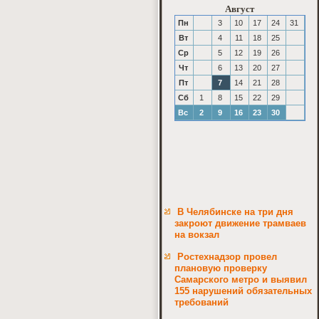
Август
Пн
3
10
17
24
31
Вт
4
11
18
25
Ср
5
12
19
26
Чт
6
13
20
27
Пт
7
14
21
28
Сб
1
8
15
22
29
Вс
2
9
16
23
30
В Челябинске на три дня
закроют движение трамваев
на вокзал
Ростехнадзор провел
плановую проверку
Самарского метро и выявил
155 нарушений обязательных
требований