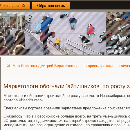
Архив записей
Обратная связь
Мэр Иркутска Дмитрий Бердников провел прием граждан по лич
Маркетологи обогнали 'айтишников' по росту 
Маркетологи обогнали строителей по росту зарплат в Новосибирске, 
портала «HeadHunter».
Специалисты портала сравнили зарплатные предложения соискателям
Оказалось, что в Новосибирске больше всего, на треть уменьшилось 
«Строительство, недвижимость», на второй строчке находятся «Продаж
менеджмент», где вознаграждение снизилось по сравнению с прошлым