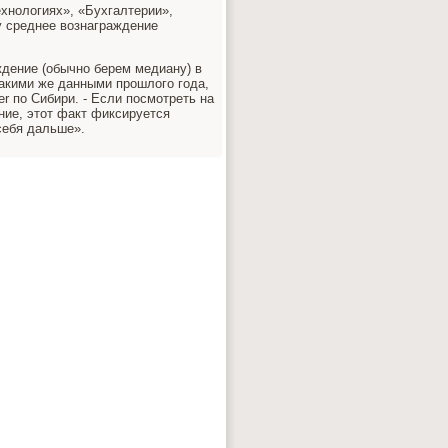
хнологиях», «Бухгалтерии»,
у среднее вознаграждение
дение (обычно берем медиану) в
акими же данными прошлого года,
r по Сибири. - Если посмотреть на
ние, этот факт фиксируется
себя дальше».