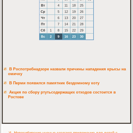
Вт
4
11
18
25
Ср
5
12
19
26
Чт
6
13
20
27
Пт
7
14
21
28
Сб
1
8
15
22
29
Вс
2
9
16
23
30
В Роспотребнадзоре назвали причины нападения крысы на
омичку
В Перми появился памятник бездомному коту
Акция по сбору ртутьсодержащих отходов состоится в
Ростове
Новосибирские ученые создают приложение для детей с