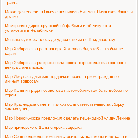
Трампа
Мекка для селфи: в Гомеле появились Биг-Бен, Пизанская башня и
другие
Мемориалы директору швейной фабрики и лётчику хотят
установить в Челябинске
Меньше суток осталось до удара стихии по Владивостоку
Мэр Хабаровска про аквапарк: Хотелось бы, чтобы это был не
сарай
Мэр Хабаровска раскритиковал проект строительства торгового
центра с аквапарком
Мэр Иркутска Дмитрий Бердников провел прием граждан по
личным вопросам
Мэр Калининграда посоветовал автомобилистам быть добрее по
утрам
Мэр Краснодара отметит пачкой соли ответственных за уборку
зимних улиц
Мэр Новосибирска предложил сделать пешеходной улицу Ленина
Мэр приморского Дальнегорска задержан
Мэр Сочи недоволен темпами строительства школы и детсада в