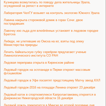
Кузнецова возмутилась по поводу дела жительницы Урала,
осужденной за репост в интернете
Лаборатория ЧелГУ возьмет на контроль экологию Южного Урала
Лавина накрыла сторожевой домик в горах Сочи: двое
пострадавших
Лавочку изо льда для влюблённых установят в ледовом городке
Братска
Лебеди, не улетевшие из Омска на юг, взяты под опеку
Министерства природы
Лечить байкальскую губку серебром предлагают ученые
Лимнологического института СО РАН
Ледовая переправа открыта в Киренском районе
Ледовый городок на эспланаде в Перми откроют массовым
флэшмобом
Ледовый городок в Уфе посвятят предстоящему Матчу звезд КХЛ
Ледовый городок-2016 на площади Ленина откроют 23 декабря
Ледовый каток в спорткомплексе Капролактамовец откроется в
Дзержинске Нижегородской области 16 декабря
Ледяной дождь прекратится в Минске во второй половине дня