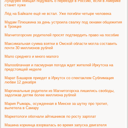
Лундгрен обещал подумать о переезде в Россию, если в Америке
станет хуже
Лёд на Байкале ещё не встал. Уже погибли четыре человека
Мадам Плюшкина за день устроила свалку под окнами общежития
в Троицке
Магнитогорских родителей просят подтвердить право на пособие
Максимальная сумма взятки в Омской области могла составить
почти 30 миллионов рублей
Мало среднего и много малого
Малооблачная и пасмурная погода ждет жителей Иркутска на
предстоящей неделе
Марат Башаров приедет в Иркутск со спектаклем Сублимация
любви 12 декабря
Маргинальные родители из Магнитогорска лишились свободы,
задолжав детям более миллиона рублей
Мария Рымарь, осужденная в Минске за шутку про тротил,
вылетела в Самару
Маркетологи обогнали айтишников по росту зарплат
Машина коркинца взорвалась во время запуска двигателя