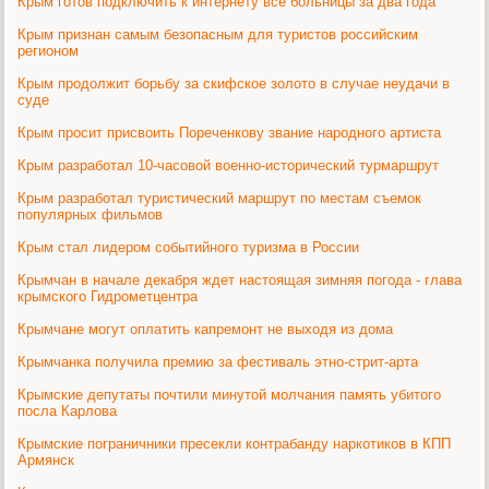
Крым готов подключить к интернету все больницы за два года
Крым признан самым безопасным для туристов российским
регионом
Крым продолжит борьбу за скифское золото в случае неудачи в
суде
Крым просит присвоить Пореченкову звание народного артиста
Крым разработал 10-часовой военно-исторический турмаршрут
Крым разработал туристический маршрут по местам съемок
популярных фильмов
Крым стал лидером событийного туризма в России
Крымчан в начале декабря ждет настоящая зимняя погода - глава
крымского Гидрометцентра
Крымчане могут оплатить капремонт не выходя из дома
Крымчанка получила премию за фестиваль этно-стрит-арта
Крымские депутаты почтили минутой молчания память убитого
посла Карлова
Крымские пограничники пресекли контрабанду наркотиков в КПП
Армянск